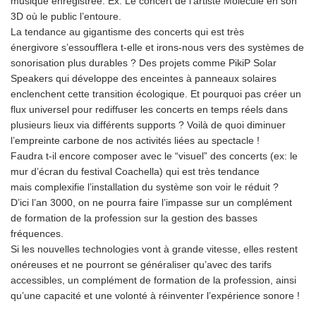
musique enregistrée. Ex: Le concert de l’artiste Molécule en son
3D où le public l’entoure.
La tendance au gigantisme des concerts qui est très
énergivore s’essoufflera t-elle et irons-nous vers des systèmes de
sonorisation plus durables ? Des projets comme PikiP Solar
Speakers qui développe des enceintes à panneaux solaires
enclenchent cette transition écologique. Et pourquoi pas créer un
flux universel pour rediffuser les concerts en temps réels dans
plusieurs lieux via différents supports ? Voilà de quoi diminuer
l’empreinte carbone de nos activités liées au spectacle !
Faudra t-il encore composer avec le “visuel” des concerts (ex: le
mur d’écran du festival Coachella) qui est très tendance
mais complexifie l’installation du système son voir le réduit ?
D’ici l’an 3000, on ne pourra faire l’impasse sur un complément
de formation de la profession sur la gestion des basses
fréquences.
Si les nouvelles technologies vont à grande vitesse, elles restent
onéreuses et ne pourront se généraliser qu’avec des tarifs
accessibles, un complément de formation de la profession, ainsi
qu’une capacité et une volonté à réinventer l’expérience sonore !