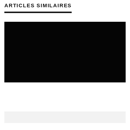
ARTICLES SIMILAIRES
CULTURE & SANTÉ
ÉTUDES & PUBLICATIONS
REVUE DE PRESSE PRÉVENTION DES RISQUES AUDITIFS