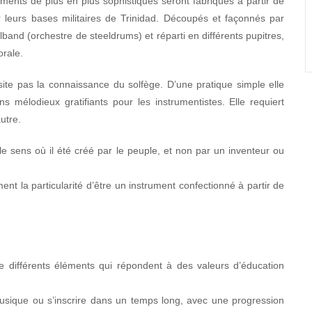
ruments de plus en plus sophistiqués seront fabriqués à partir de
r leurs bases militaires de Trinidad. Découpés et façonnés par
band (orchestre de steeldrums) et réparti en différents pupitres,
orale.
ssite pas la connaissance du solfège. D’une pratique simple elle
s mélodieux gratifiants pour les instrumentistes. Elle requiert
utre.
le sens où il été créé par le peuple, et non par un inventeur ou
 la particularité d’être un instrument confectionné à partir de
se différents éléments qui répondent à des valeurs d’éducation
musique ou s’inscrire dans un temps long, avec une progression