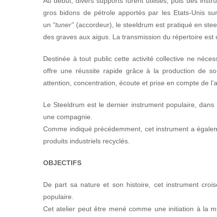
Au début, divers supports furent utilisés, puis des inst
gros bidons de pétrole apportés par les Etats-Unis su
un
“tuner”
(accordeur), le steeldrum est pratiqué en steel
des graves aux aigus. La transmission du répertoire est 
Destinée à tout public cette activité collective ne néce
offre une réussite rapide grâce à la production de son
attention, concentration, écoute et prise en compte de l’a
Le Steeldrum est le dernier instrument populaire, dans 
une compagnie.
Comme indiqué précédemment, cet instrument a également
produits industriels recyclés.
OBJECTIFS
De part sa nature et son histoire, cet instrument croi
populaire.
Cet atelier peut être mené comme une initiation à la 