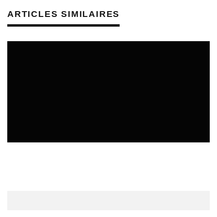
ARTICLES SIMILAIRES
ÉDUCATION ARTISTIQUE ET CULTURELLE - MÉDIATION
CULTURELLE
REVUE DE PRESSE