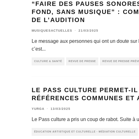
“FAIRE DES PAUSES SONORES
FOND, SANS MUSIQUE” : CO
DE L’AUDITION
MUSIQUESACTUELLES
·
21/03/2025
Le message aux personnes qui ont un doute sur 
c’est
...
CULTURE & SANTÉ
REVUE DE PRESSE
REVUE DE PRESSE PRÉV
LE PASS CULTURE PERMET-IL
RÉFÉRENCES COMMUNES ET AI
YURGA
·
13/03/2025
Le Pass culture a pris un coup de rabot. Suite à 
ÉDUCATION ARTISTIQUE ET CULTURELLE - MÉDIATION CULTURELLE