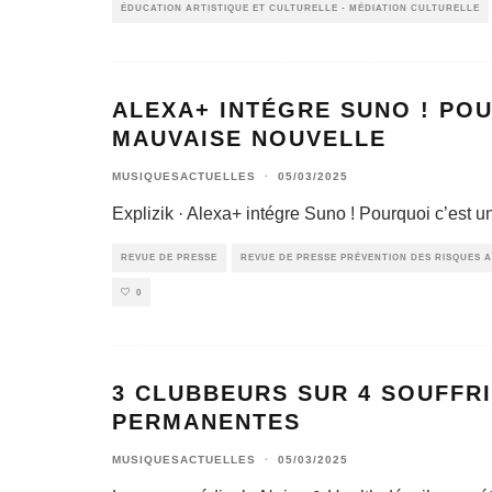
ÉDUCATION ARTISTIQUE ET CULTURELLE - MÉDIATION CULTURELLE
ALEXA+ INTÉGRE SUNO ! POU
MAUVAISE NOUVELLE
MUSIQUESACTUELLES
·
05/03/2025
Explizik · Alexa+ intégre Suno ! Pourquoi c’est u
REVUE DE PRESSE
REVUE DE PRESSE PRÉVENTION DES RISQUES A
0
3 CLUBBEURS SUR 4 SOUFFRI
PERMANENTES
MUSIQUESACTUELLES
·
05/03/2025