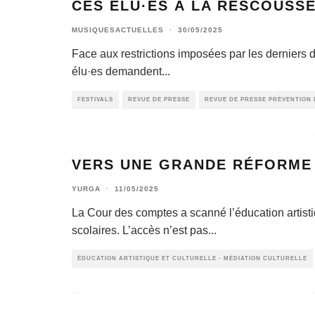
CES ÉLU·ES À LA RESCOUSSE
MUSIQUESACTUELLES
·
30/05/2025
Face aux restrictions imposées par les derniers d
élu·es demandent
...
FESTIVALS
REVUE DE PRESSE
REVUE DE PRESSE PRÉVENTION 
VERS UNE GRANDE RÉFORME D
YURGA
·
11/05/2025
La Cour des comptes a scanné l’éducation artisti
scolaires. L’accès n’est pas
...
ÉDUCATION ARTISTIQUE ET CULTURELLE - MÉDIATION CULTURELLE