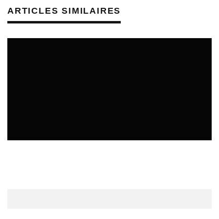
ARTICLES SIMILAIRES
CULTURE & SANTÉ
ÉTUDES & PUBLICATIONS
REVUE DE PRESSE PRÉVENTION DES RISQUES AUDITIFS