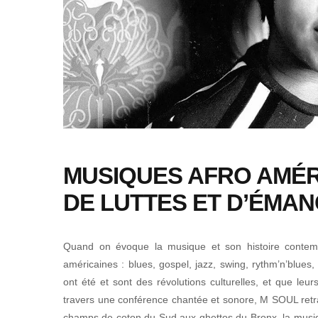
MUSIQUES AFRO AMÉRI
DE LUTTES ET D’ÉMAN
Quand on évoque la musique et son histoire contemp
américaines : blues, gospel, jazz, swing, rythm’n’blues
ont été et sont des révolutions culturelles, et que leu
travers une conférence chantée et sonore, M SOUL retra
champs de coton du Sud aux ghettos du Bronx, la musiq