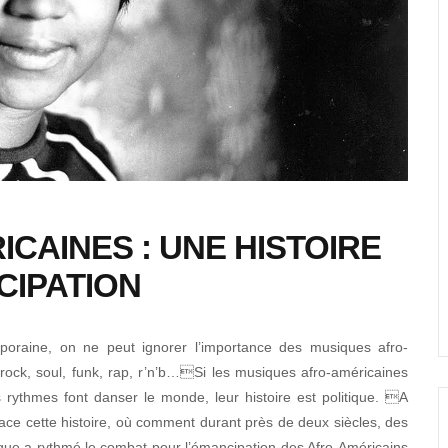
CAINES : UNE HISTOIRE
CIPATION
oraine, on ne peut ignorer l’importance des musiques afro-
, rock, soul, funk, rap, r’n’b…Si les musiques afro-américaines
rs rythmes font danser le monde, leur histoire est politique. A
ce cette histoire, où comment durant près de deux siècles, des
ue a rythmé le combat pour l’émancipation des Afro-Américains