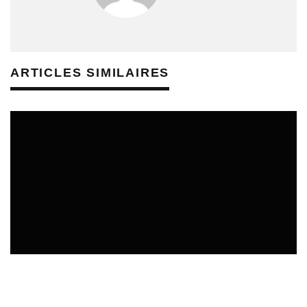
ARTICLES SIMILAIRES
ÉDUCATION ARTISTIQUE ET CULTURELLE - MÉDIATION
CULTURELLE
REVUE DE PRESSE