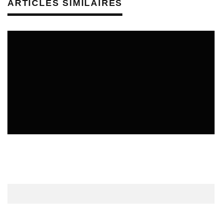
ARTICLES SIMILAIRES
CULTURE & SANTÉ
ÉTUDES & PUBLICATIONS
REVUE DE PRESSE PRÉVENTION DES RISQUES AUDITIFS