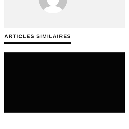
ARTICLES SIMILAIRES
CULTURE & SANTÉ
ÉTUDES & PUBLICATIONS
REVUE DE PRESSE PRÉVENTION DES RISQUES AUDITIFS