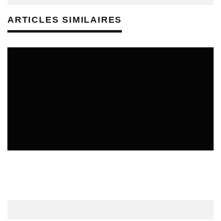
ARTICLES SIMILAIRES
CULTURE & SANTÉ
ÉTUDES & PUBLICATIONS
REVUE DE PRESSE PRÉVENTION DES RISQUES AUDITIFS