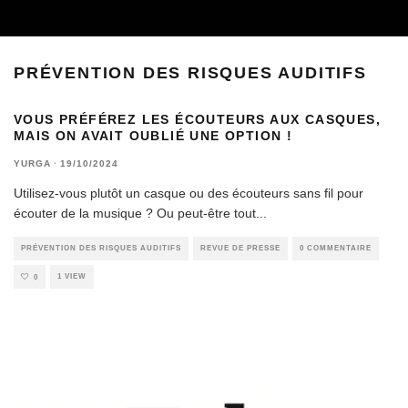
PRÉVENTION DES RISQUES AUDITIFS
VOUS PRÉFÉREZ LES ÉCOUTEURS AUX CASQUES,
MAIS ON AVAIT OUBLIÉ UNE OPTION !
YURGA
·
19/10/2024
Utilisez-vous plutôt un casque ou des écouteurs sans fil pour
écouter de la musique ? Ou peut-être tout
...
PRÉVENTION DES RISQUES AUDITIFS
REVUE DE PRESSE
0 COMMENTAIRE
1 VIEW
0