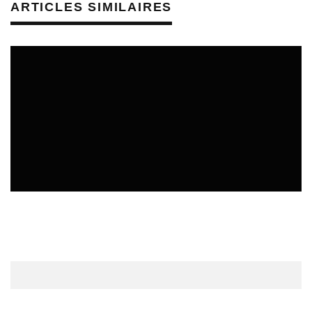
ARTICLES SIMILAIRES
ÉDUCATION ARTISTIQUE ET CULTURELLE - MÉDIATION
CULTURELLE
REVUE DE PRESSE